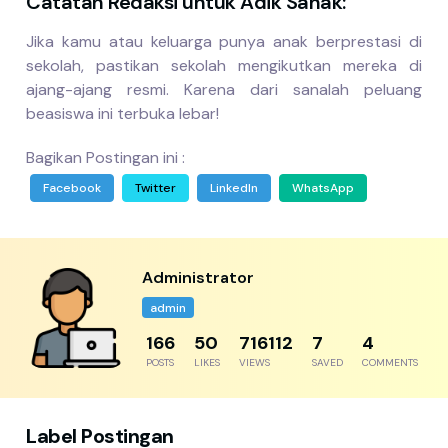
Catatan Redaksi untuk Adik Sanak:
Jika kamu atau keluarga punya anak berprestasi di
sekolah, pastikan sekolah mengikutkan mereka di
ajang-ajang resmi. Karena dari sanalah peluang
beasiswa ini terbuka lebar!
Bagikan Postingan ini :
Facebook
Twitter
LinkedIn
WhatsApp
Administrator
admin
204
61
881368
8
5
POSTS
LIKES
VIEWS
SAVED
COMMENTS
Label Postingan