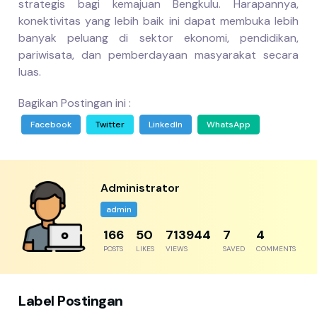
strategis bagi kemajuan Bengkulu. Harapannya,
konektivitas yang lebih baik ini dapat membuka lebih
banyak peluang di sektor ekonomi, pendidikan,
pariwisata, dan pemberdayaan masyarakat secara
luas.
Bagikan Postingan ini :
Facebook
Twitter
LinkedIn
WhatsApp
Administrator
admin
204
61
878700
8
5
POSTS
LIKES
VIEWS
SAVED
COMMENTS
Label Postingan