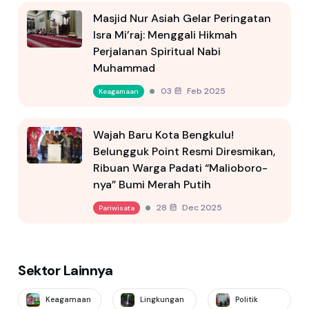
Masjid Nur Asiah Gelar Peringatan
Isra Mi’raj: Menggali Hikmah
Perjalanan Spiritual Nabi
Muhammad
03 Feb 2025
Keagamaan
Wajah Baru Kota Bengkulu!
Belungguk Point Resmi Diresmikan,
Ribuan Warga Padati “Malioboro-
nya” Bumi Merah Putih
28 Dec 2025
Pariwisata
Sektor Lainnya
Keagamaan
Lingkungan
Politik