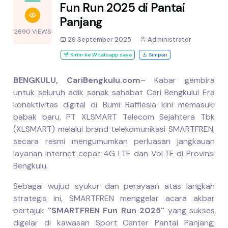
Fun Run 2025 di Pantai
Panjang
2690 VIEWS
29 September 2025
Administrator
Kirim ke Whatsapp saya
Simpan
BENGKULU, CariBengkulu.com
– Kabar gembira
untuk seluruh adik sanak sahabat Cari Bengkulu! Era
konektivitas digital di Bumi Rafflesia kini memasuki
babak baru. PT XLSMART Telecom Sejahtera Tbk
(XLSMART) melalui brand telekomunikasi SMARTFREN,
secara resmi mengumumkan perluasan jangkauan
layanan internet cepat 4G LTE dan VoLTE di Provinsi
Bengkulu.
Sebagai wujud syukur dan perayaan atas langkah
strategis ini, SMARTFREN menggelar acara akbar
bertajuk
"SMARTFREN Fun Run 2025"
yang sukses
digelar di kawasan Sport Center Pantai Panjang,