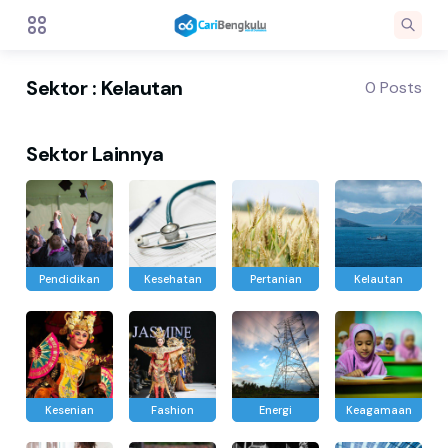
Sektor : Kelautan
0 Posts
Sektor Lainnya
Pendidikan
Kesehatan
Pertanian
Kelautan
Kesenian
Fashion
Energi
Keagamaan