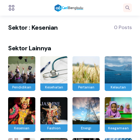
Sektor : Kesenian
0 Posts
Sektor Lainnya
Pendidikan
Kesehatan
Pertanian
Kelautan
Kesenian
Fashion
Energi
Keagamaan