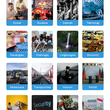
Sosial
Budaya
Sejarah
Teknologi
Keuangan
Olahraga
Lingkungan
Ekonomi
Pariwisata
Transportasi
Hukum
Politik