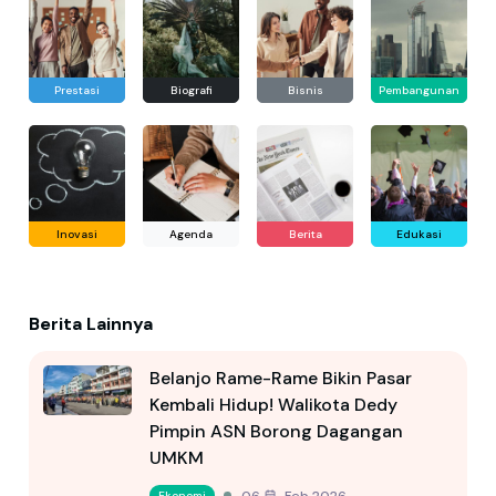
Prestasi
Biografi
Bisnis
Pembangunan
Inovasi
Agenda
Berita
Edukasi
Berita Lainnya
Belanjo Rame-Rame Bikin Pasar
Kembali Hidup! Walikota Dedy
Pimpin ASN Borong Dagangan
UMKM
06 Feb 2026
Ekonomi