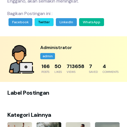
Enggano, akan semakin meningkat.
Bagikan Postingan ini :
Facebook
Twitter
LinkedIn
WhatsApp
Administrator
admin
192
57
823452
8
5
POSTS
LIKES
VIEWS
SAVED
COMMENTS
Label Postingan
Kategori Lainnya