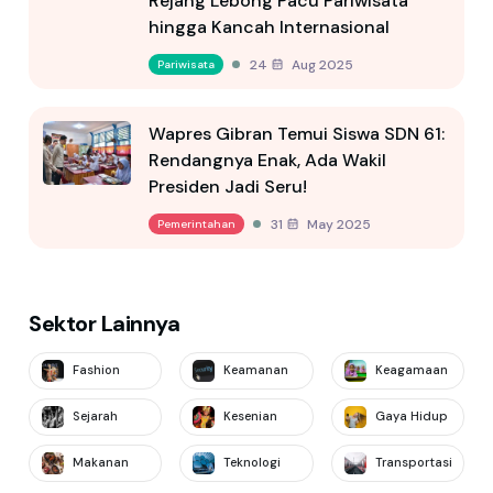
Rejang Lebong Pacu Pariwisata
hingga Kancah Internasional
24 Aug 2025
Pariwisata
Wapres Gibran Temui Siswa SDN 61:
Rendangnya Enak, Ada Wakil
Presiden Jadi Seru!
31 May 2025
Pemerintahan
Sektor Lainnya
Fashion
Keamanan
Keagamaan
Sejarah
Kesenian
Gaya Hidup
Makanan
Teknologi
Transportasi