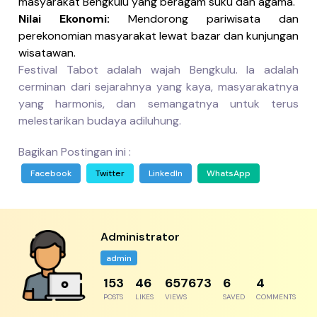
masyarakat Bengkulu yang beragam suku dan agama.
Nilai Ekonomi:
Mendorong pariwisata dan
perekonomian masyarakat lewat bazar dan kunjungan
wisatawan.
Festival Tabot adalah wajah Bengkulu. Ia adalah
cerminan dari sejarahnya yang kaya, masyarakatnya
yang harmonis, dan semangatnya untuk terus
melestarikan budaya adiluhung.
Bagikan Postingan ini :
Facebook
Twitter
LinkedIn
WhatsApp
Administrator
admin
192
57
822091
8
5
POSTS
LIKES
VIEWS
SAVED
COMMENTS