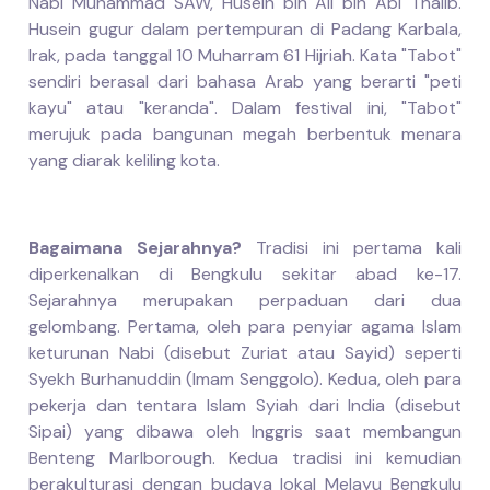
Nabi Muhammad SAW, Husein bin Ali bin Abi Thalib.
Husein gugur dalam pertempuran di Padang Karbala,
Irak, pada tanggal 10 Muharram 61 Hijriah. Kata "Tabot"
sendiri berasal dari bahasa Arab yang berarti "peti
kayu" atau "keranda". Dalam festival ini, "Tabot"
merujuk pada bangunan megah berbentuk menara
yang diarak keliling kota.
Bagaimana Sejarahnya?
Tradisi ini pertama kali
diperkenalkan di Bengkulu sekitar abad ke-17.
Sejarahnya merupakan perpaduan dari dua
gelombang. Pertama, oleh para penyiar agama Islam
keturunan Nabi (disebut Zuriat atau Sayid) seperti
Syekh Burhanuddin (Imam Senggolo). Kedua, oleh para
pekerja dan tentara Islam Syiah dari India (disebut
Sipai) yang dibawa oleh Inggris saat membangun
Benteng Marlborough. Kedua tradisi ini kemudian
berakulturasi dengan budaya lokal Melayu Bengkulu