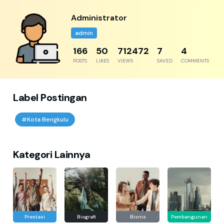
Administrator
admin
204
61
876889
8
5
POSTS
LIKES
VIEWS
SAVED
COMMENTS
Label Postingan
#Kota Bengkulu
Kategori Lainnya
Prestasi
Biografi
Bisnis
Pembangunan