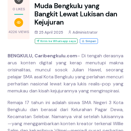
Muda Bengkulu yang
0 LIKES
Bangkit Lewat Lukisan dan
Kejujuran
4226 VIEWS
25 April 2025
Administrator
Kirim ke Whatsapp saya
Simpan
BENGKULU, Caribengkulu.com
– Di tengah derasnya
arus konten digital yang kerap menutupi makna
orisinalitas, muncul sosok Julian Hawel, seorang
pelajar SMA asal Kota Bengkulu yang perlahan mencuri
perhatian nasional lewat karya lukis realis-pop yang
memukau dan kisah kejujurannya yang menginspirasi.
Remaja 17 tahun ini adalah siswa SMA Negeri 3 Kota
Bengkulu dan berasal dari Kelurahan Pagar Dewa,
Kecamatan Selebar. Namanya viral setelah lukisannya
—yang menggambarkan konten kreator terkenal Willie
Salim dan kekasihnya Vilmei—menjadi pusat perhatian