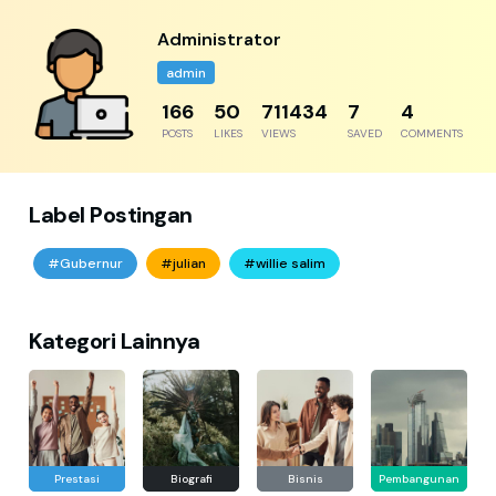
Administrator
admin
204
61
875611
8
5
POSTS
LIKES
VIEWS
SAVED
COMMENTS
Label Postingan
#Gubernur
#julian
#willie salim
Kategori Lainnya
Prestasi
Biografi
Bisnis
Pembangunan