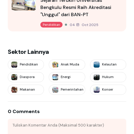
Sejarah Terukir! Universitas
Bengkulu Resmi Raih Akreditasi
"Unggul" dari BAN-PT
04 Oct 2025
Pendidikan
Sektor Lainnya
Pendidikan
Anak Muda
Kelautan
Diaspora
Energi
Hukum
Makanan
Pemerintahan
Konser
0 Comments