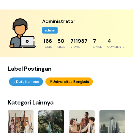
Administrator
admin
243
73
1040523
10
6
POSTS
LIKES
VIEWS
SAVED
COMMENTS
Label Postingan
#Duta Kampus
#Universitas Bengkulu
Kategori Lainnya