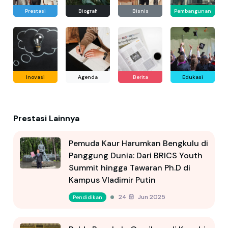
Prestasi
Biografi
Bisnis
Pembangunan
Inovasi
Agenda
Berita
Edukasi
Prestasi Lainnya
Pemuda Kaur Harumkan Bengkulu di
Panggung Dunia: Dari BRICS Youth
Summit hingga Tawaran Ph.D di
Kampus Vladimir Putin
24 Jun 2025
Pendidikan