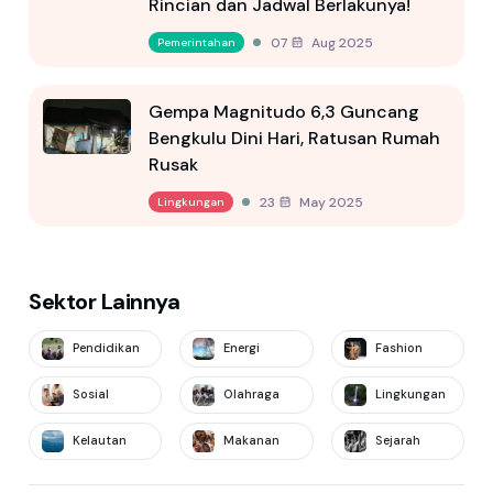
Rincian dan Jadwal Berlakunya!
07 Aug 2025
Pemerintahan
Gempa Magnitudo 6,3 Guncang
Bengkulu Dini Hari, Ratusan Rumah
Rusak
23 May 2025
Lingkungan
Sektor Lainnya
Pendidikan
Energi
Fashion
Sosial
Olahraga
Lingkungan
Kelautan
Makanan
Sejarah