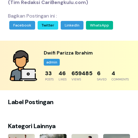
(Tim Redaksi CariBengkulu.com)
Bagikan Postingan ini :
Facebook
Twitter
LinkedIn
WhatsApp
Dwifi Parizza Ibrahim
admin
41
57
824357
8
5
POSTS
LIKES
VIEWS
SAVED
COMMENTS
Label Postingan
Kategori Lainnya