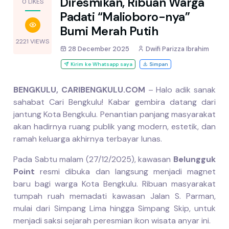
Diresmikan, Ribuan Warga
0 LIKES
Padati “Malioboro-nya”
Bumi Merah Putih
2221 VIEWS
28 December 2025
Dwifi Parizza Ibrahim
Kirim ke Whatsapp saya
Simpan
BENGKULU, CARIBENGKULU.COM
– Halo adik sanak
sahabat Cari Bengkulu! Kabar gembira datang dari
jantung Kota Bengkulu. Penantian panjang masyarakat
akan hadirnya ruang publik yang modern, estetik, dan
ramah keluarga akhirnya terbayar lunas.
Pada Sabtu malam (27/12/2025), kawasan
Belungguk
Point
resmi dibuka dan langsung menjadi magnet
baru bagi warga Kota Bengkulu. Ribuan masyarakat
tumpah ruah memadati kawasan Jalan S. Parman,
mulai dari Simpang Lima hingga Simpang Skip, untuk
menjadi saksi sejarah peresmian ikon wisata anyar ini.