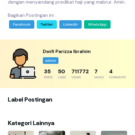
dengan menyandang predikat haji yang mabrur. Amin.
Bagikan Postingan ini :
Facebook
Twitter
LinkedIn
WhatsApp
Dwifi Parizza Ibrahim
admin
44
61
876028
8
5
POSTS
LIKES
VIEWS
SAVED
COMMENTS
Label Postingan
Kategori Lainnya