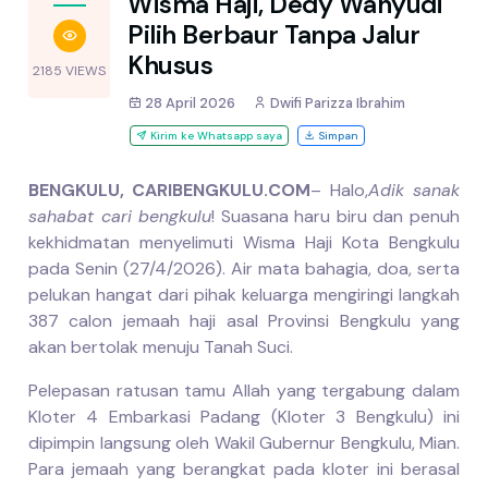
Wisma Haji, Dedy Wahyudi
Pilih Berbaur Tanpa Jalur
Khusus
2185 VIEWS
28 April 2026
Dwifi Parizza Ibrahim
Kirim ke Whatsapp saya
Simpan
BENGKULU, CARIBENGKULU.COM
– Halo,
Adik sanak
sahabat cari bengkulu
! Suasana haru biru dan penuh
kekhidmatan menyelimuti Wisma Haji Kota Bengkulu
pada Senin (27/4/2026). Air mata bahagia, doa, serta
pelukan hangat dari pihak keluarga mengiringi langkah
387 calon jemaah haji asal Provinsi Bengkulu yang
akan bertolak menuju Tanah Suci.
Pelepasan ratusan tamu Allah yang tergabung dalam
Kloter 4 Embarkasi Padang (Kloter 3 Bengkulu) ini
dipimpin langsung oleh Wakil Gubernur Bengkulu, Mian.
Para jemaah yang berangkat pada kloter ini berasal