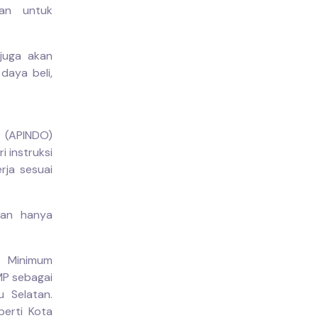
uan untuk
 juga akan
daya beli,
 (APINDO)
i instruksi
rja sesuai
kan hanya
h Minimum
P sebagai
u Selatan.
erti Kota