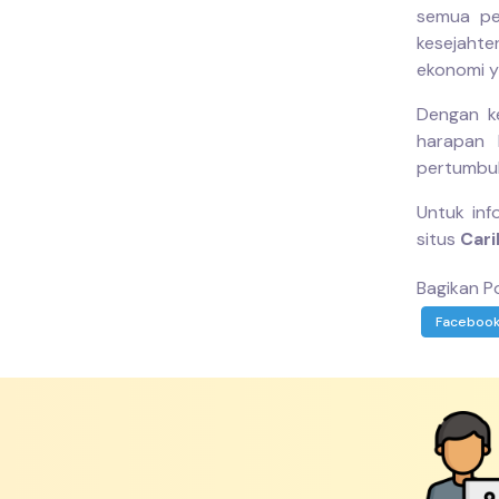
semua pe
kesejahte
ekonomi y
Dengan k
harapan 
pertumbuha
Untuk inf
situs
Cari
Bagikan Po
Faceboo