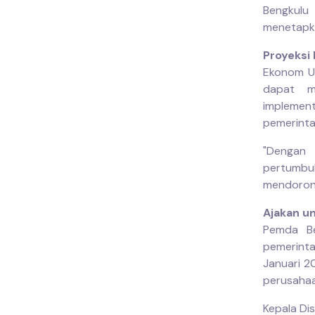
Bengkul
menetapka
Proyeksi
Ekonom Un
dapat me
implemen
pemerint
"Dengan 
pertumbuh
mendorong
Ajakan u
Pemda Be
pemerinta
Januari 2
perusahaa
Kepala Di