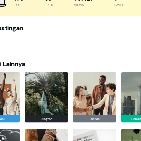
POSTS
LIKES
VIEWS
SAVED
ostingan
i Lainnya
asi
Biografi
Bisnis
Pemb