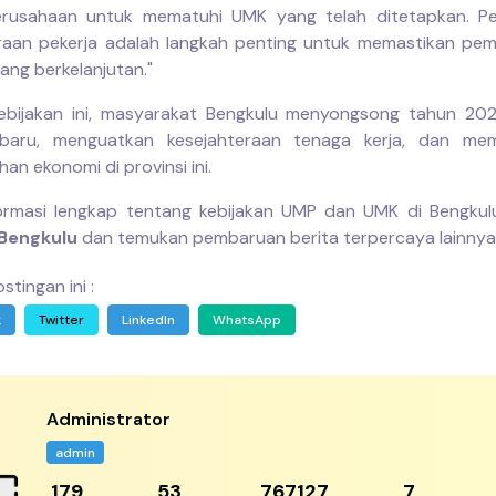
rusahaan untuk mematuhi UMK yang telah ditetapkan. Pe
raan pekerja adalah langkah penting untuk memastikan p
ang berkelanjutan."
ebijakan ini, masyarakat Bengkulu menyongsong tahun 20
baru, menguatkan kesejahteraan tenaga kerja, dan me
n ekonomi di provinsi ini.
ormasi lengkap tentang kebijakan UMP dan UMK di Bengkulu
Bengkulu
dan temukan pembaruan berita terpercaya lainnya
stingan ini :
k
Twitter
LinkedIn
WhatsApp
Administrator
admin
256
77
1095896
11