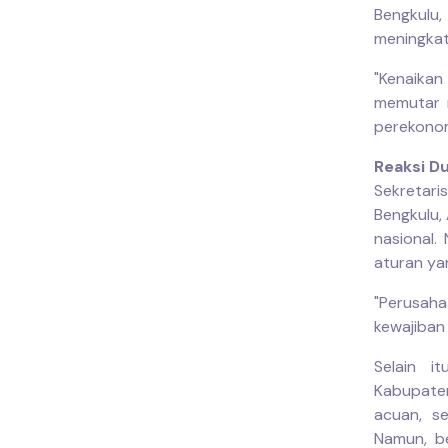
Bengkulu
meningkat
"Kenaikan
memutar r
perekonom
Reaksi D
Sekretar
Bengkulu, 
nasional.
aturan ya
"Perusah
kewajiban
Selain i
Kabupate
acuan, se
Namun, b