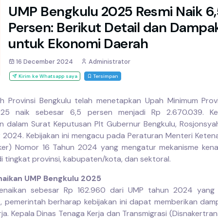
UMP Bengkulu 2025 Resmi Naik 6,
Persen: Berikut Detail dan Dampa
untuk Ekonomi Daerah
16 December 2024
Administrator
Kirim ke Whatsapp saya
Tersimpan
h Provinsi Bengkulu telah menetapkan Upah Minimum Prov
25 naik sebesar 6,5 persen menjadi Rp 2.670.039. Ken
n dalam Surat Keputusan Plt Gubernur Bengkulu, Rosjonsya
2024. Kebijakan ini mengacu pada Peraturan Menteri Keten
ker) Nomor 16 Tahun 2024 yang mengatur mekanisme kena
 tingkat provinsi, kabupaten/kota, dan sektoral.
enaikan UMP Bengkulu 2025
enaikan sebesar Rp 162.960 dari UMP tahun 2024 yang s
, pemerintah berharap kebijakan ini dapat memberikan damp
ja. Kepala Dinas Tenaga Kerja dan Transmigrasi (Disnakertran