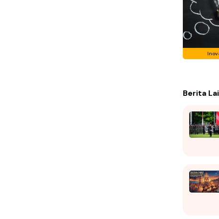
Inov
Berita La