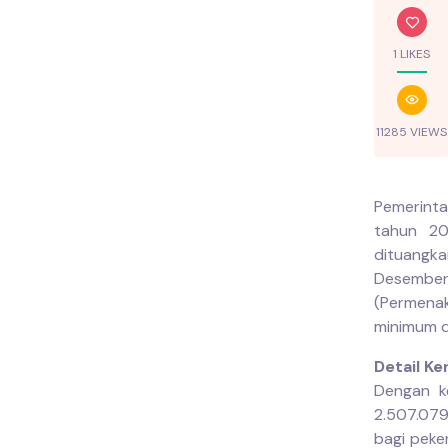
1 LIKES
11285 VIEWS
Pemerinta
tahun 20
dituangka
Desember 
(Permena
minimum di
Detail K
Dengan k
2.507.079
bagi peker