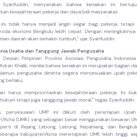
, Syarifuddin, menyatakan bahwa kenaikan ini bertuj
kan kesejahteraan pekerja dan daya beli masyarakat.
 ini tidak hanya menjadi angin segar bagi pekerja, tetapi
oda ekonomi Bengkulu lebih cepat. Dengan meningkatnya 
ian daerah akan semakin tumbuh," ujar Syarifuddin.
unia Usaha dan Tanggung Jawab Pengusaha
is Dewan Pimpinan Provinsi Asosiasi Pengusaha Indonesia
Adran Khalik, menilai bahwa kenaikan ini merupakan bagian dar
 Namun, pengusaha diminta segera menyesuaikan upah peke
ng berlaku.
aan harus memprioritaskan kesejahteraan pekerja. Ini bu
 hukum tetapi juga tanggung jawab moral," tegas Syarifuddin.
tu, penyesuaian UMP ini diikuti oleh penetapan Upa
n/Kota (UMK) yang sebagian besar menggunakan besaran UM
perti di Rejang Lebong, Lebong, Kepahiang, dan Bengkul
eberapa kabupaten/kota menetapkan UMK lebih tinggi, sep