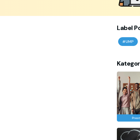
Label P
#UMP
Kategor
Prest