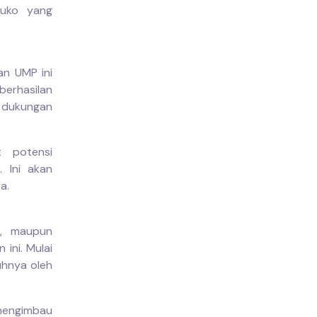
uko yang
an UMP ini
erhasilan
 dukungan
t potensi
. Ini akan
a.
a, maupun
ini. Mulai
uhnya oleh
 mengimbau