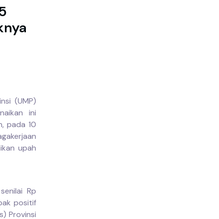
5
knya
insi (UMP)
aikan ini
h, pada 10
agakerjaan
ikan upah
enilai Rp
ak positif
s) Provinsi