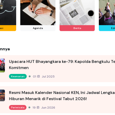
asi
Agenda
Berita
Ed
innya
Upacara HUT Bhayangkara ke-79: Kapolda Bengkulu T
Komitmen
01 Jul 2025
Keamanan
Resmi Masuk Kalender Nasional KEN, Ini Jadwal Lengk
Hiburan Menarik di Festival Tabut 2026!
19 Jun 2026
Pariwisata