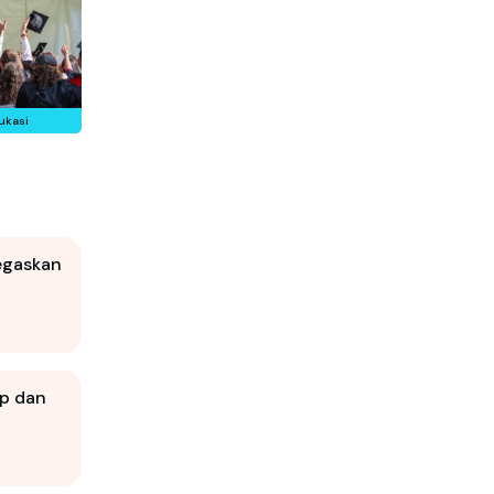
ukasi
egaskan
ap dan