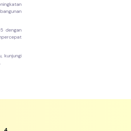
ningkatan
embangunan
25 dengan
mpercepat
, kunjungi
.
7