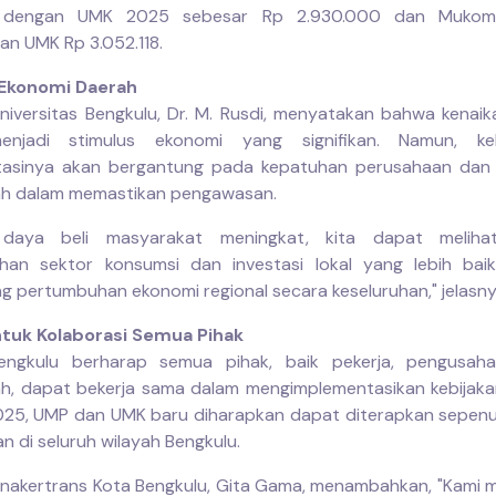
u dengan UMK 2025 sebesar Rp 2.930.000 dan Mukom
n UMK Rp 3.052.118.
 Ekonomi Daerah
iversitas Bengkulu, Dr. M. Rusdi, menyatakan bahwa kenaik
njadi stimulus ekonomi yang signifikan. Namun, keb
tasinya akan bergantung pada kepatuhan perusahaan dan
ah dalam memastikan pengawasan.
daya beli masyarakat meningkat, kita dapat meliha
an sektor konsumsi dan investasi lokal yang lebih baik
 pertumbuhan ekonomi regional secara keseluruhan," jelasny
ntuk Kolaborasi Semua Pihak
ngkulu berharap semua pihak, baik pekerja, pengusah
h, dapat bekerja sama dalam mengimplementasikan kebijakan 
025, UMP dan UMK baru diharapkan dapat diterapkan sepen
n di seluruh wilayah Bengkulu.
snakertrans Kota Bengkulu, Gita Gama, menambahkan, "Kami