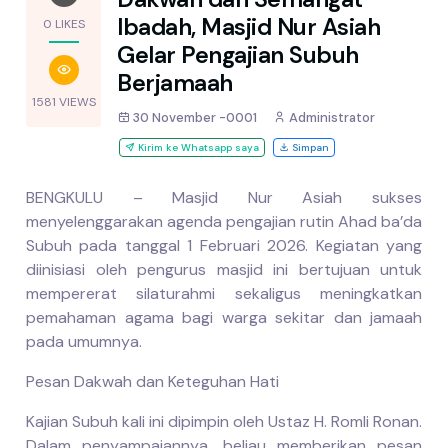
Ibadah, Masjid Nur Asiah
0 LIKES
Gelar Pengajian Subuh
Berjamaah
1581 VIEWS
30 November -0001
Administrator
Kirim ke Whatsapp saya
Simpan
BENGKULU – Masjid Nur Asiah sukses
menyelenggarakan agenda pengajian rutin Ahad ba’da
Subuh pada tanggal 1 Februari 2026. Kegiatan yang
diinisiasi oleh pengurus masjid ini bertujuan untuk
mempererat silaturahmi sekaligus meningkatkan
pemahaman agama bagi warga sekitar dan jamaah
pada umumnya.
Pesan Dakwah dan Keteguhan Hati
Kajian Subuh kali ini dipimpin oleh Ustaz H. Romli Ronan.
Dalam penyampaiannya, beliau memberikan pesan