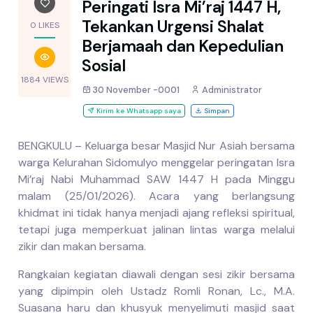
Peringati Isra Mi’raj 1447 H,
Tekankan Urgensi Shalat
0 LIKES
Berjamaah dan Kepedulian
Sosial
1884 VIEWS
30 November -0001
Administrator
Kirim ke Whatsapp saya
Simpan
BENGKULU – Keluarga besar Masjid Nur Asiah bersama
warga Kelurahan Sidomulyo menggelar peringatan Isra
Mi’raj Nabi Muhammad SAW 1447 H pada Minggu
malam (25/01/2026). Acara yang berlangsung
khidmat ini tidak hanya menjadi ajang refleksi spiritual,
tetapi juga memperkuat jalinan lintas warga melalui
zikir dan makan bersama.
Rangkaian kegiatan diawali dengan sesi zikir bersama
yang dipimpin oleh Ustadz Romli Ronan, Lc., M.A.
Suasana haru dan khusyuk menyelimuti masjid saat