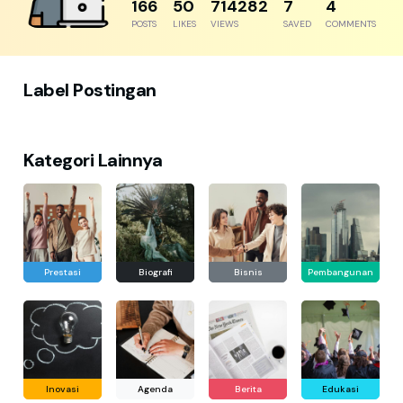
204
61
879116
8
5
POSTS
LIKES
VIEWS
SAVED
COMMENTS
Label Postingan
Kategori Lainnya
Prestasi
Biografi
Bisnis
Pembangunan
Inovasi
Agenda
Berita
Edukasi