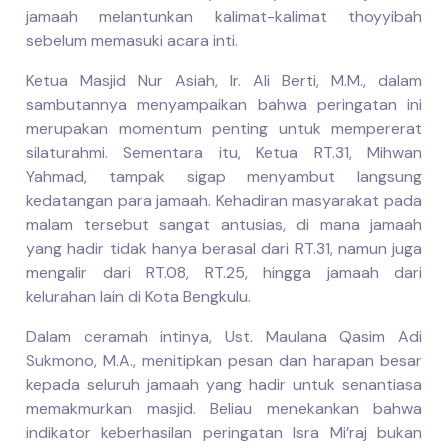
jamaah melantunkan kalimat-kalimat thoyyibah
sebelum memasuki acara inti.
Ketua Masjid Nur Asiah, Ir. Ali Berti, M.M., dalam
sambutannya menyampaikan bahwa peringatan ini
merupakan momentum penting untuk mempererat
silaturahmi. Sementara itu, Ketua RT.31, Mihwan
Yahmad, tampak sigap menyambut langsung
kedatangan para jamaah. Kehadiran masyarakat pada
malam tersebut sangat antusias, di mana jamaah
yang hadir tidak hanya berasal dari RT.31, namun juga
mengalir dari RT.08, RT.25, hingga jamaah dari
kelurahan lain di Kota Bengkulu.
Dalam ceramah intinya, Ust. Maulana Qasim Adi
Sukmono, M.A., menitipkan pesan dan harapan besar
kepada seluruh jamaah yang hadir untuk senantiasa
memakmurkan masjid. Beliau menekankan bahwa
indikator keberhasilan peringatan Isra Mi’raj bukan