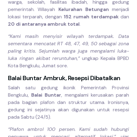
warga, sekolah, fasilitas ibadah, hingga gedung
pemerintah. Wilayah
Kelurahan Betungan
menjadi
lokasi terparah, dengan
152 rumah terdampak
dan
20 di antaranya ambruk total
.
“Kami masih menyisir wilayah terdampak. Data
sementara mencatat RT 48, 47, 49, 50 sebagai zona
paling kritis. Sejumlah warga juga mengalami luka-
luka ringan akibat reruntuhan,”
ungkap Kepala BPBD
Kota Bengkulu, Jumat sore.
Balai Buntar Ambruk, Resepsi Dibatalkan
Salah satu gedung ikonik Pemerintah Provinsi
Bengkulu,
Balai Buntar
, mengalami kerusakan parah
pada bagian plafon dan struktur utama. Ironisnya,
gedung ini sejatinya akan digunakan untuk resepsi
pada Sabtu (24/5).
“Plafon ambrol 100 persen. Kami sudah hubungi
penyewa untuk mencari alternatif lokasi,”
ujar