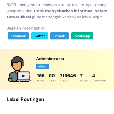
BNPB mengimbau masyarakat untuk tetap tenang,
waspada, dan
tidak menyebarkan informasi belum
terverifikasi
guna mencegah kepanikan lebih lanjut
Bagikan Postingan ini :
Facebook
Twitter
LinkedIn
WhatsApp
Administrator
admin
217
65
933229
9
5
POSTS
LIKES
VIEWS
SAVED
COMMENTS
Label Postingan