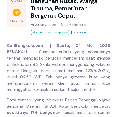
Bangunan Rusak, Warga
0 LIKES
Trauma, Pemerintah
Bergerak Cepat
3518 VIEWS
24 May 2025
Administrator
Kirim ke Whatsapp saya
Simpan
CariBengkulu.com | Sabtu, 24 Mei 2025
BENGKULU
– Suasana subuh yang seharusnya
tenang mendadak berubah mencekam saat gempa
berkekuatan 6,3 Skala Richter mengguncang wilayah
pesisir Bengkulu pada Jumat dini hari (23/5/2025),
pukul 02.52 WIB. Tak hanya getaran kuat yang
membangunkan warga dari tidur, namun juga
meninggalkan kerusakan serius di sejumlah titik.
Data terbaru yang dihimpun Badan Penanggulangan
Bencana Daerah (BPBD) Kota Bengkulu mencatat
sedikitnya 174 bangunan rusak
, mulai dari rumah