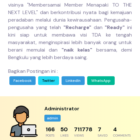
visinya "Membersamai Member Menapaki TO THE
NEXT LEVEL" dan berkontribusi nyata bagi kemajuan
peradaban melalui dunia kewirausahaan. Pengusaha-
pengusaha yang telah
"Recharge"
dan
"Ready"
ini
kini siap untuk membawa visi TDA ke tengah
masyarakat, menginspirasi lebih banyak orang untuk
berani memulai dan
"naik kelas"
bersama, demi
Bengkulu yang lebih berdaya saing.
Bagikan Postingan ini :
Facebook
Twitter
LinkedIn
WhatsApp
Administrator
admin
217
65
930787
9
5
POSTS
LIKES
VIEWS
SAVED
COMMENTS