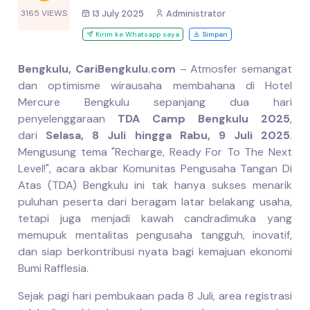
3165 VIEWS
13 July 2025
Administrator
Kirim ke Whatsapp saya
Simpan
Bengkulu, CariBengkulu.com
– Atmosfer semangat
dan optimisme wirausaha membahana di Hotel
Mercure Bengkulu sepanjang dua hari
penyelenggaraan
TDA Camp Bengkulu 2025
,
dari
Selasa, 8 Juli hingga Rabu, 9 Juli 2025
.
Mengusung tema "Recharge, Ready For To The Next
Level!", acara akbar Komunitas Pengusaha Tangan Di
Atas (TDA) Bengkulu ini tak hanya sukses menarik
puluhan peserta dari beragam latar belakang usaha,
tetapi juga menjadi kawah candradimuka yang
memupuk mentalitas pengusaha tangguh, inovatif,
dan siap berkontribusi nyata bagi kemajuan ekonomi
Bumi Rafflesia.
Sejak pagi hari pembukaan pada 8 Juli, area registrasi