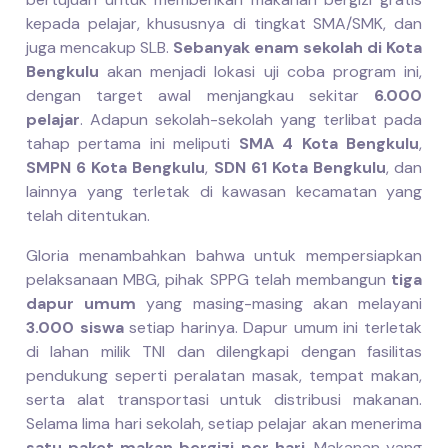
kepada pelajar, khususnya di tingkat SMA/SMK, dan
juga mencakup SLB.
Sebanyak enam sekolah di Kota
Bengkulu
akan menjadi lokasi uji coba program ini,
dengan target awal menjangkau sekitar
6.000
pelajar
. Adapun sekolah-sekolah yang terlibat pada
tahap pertama ini meliputi
SMA 4 Kota Bengkulu
,
SMPN 6 Kota Bengkulu
,
SDN 61 Kota Bengkulu
, dan
lainnya yang terletak di kawasan kecamatan yang
telah ditentukan.
Gloria menambahkan bahwa untuk mempersiapkan
pelaksanaan MBG, pihak SPPG telah membangun
tiga
dapur umum
yang masing-masing akan melayani
3.000 siswa
setiap harinya. Dapur umum ini terletak
di lahan milik TNI dan dilengkapi dengan fasilitas
pendukung seperti peralatan masak, tempat makan,
serta alat transportasi untuk distribusi makanan.
Selama lima hari sekolah, setiap pelajar akan menerima
satu paket makan bergizi per hari
. Makanan yang