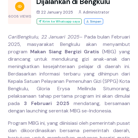
Dijalankan di Bengkulu
22 January 2025
Administrator
6008 VIEWS
Kirim ke Whatsapp saya
Simpan
CariBengkulu, 22 Januari 2025
– Pada bulan Februari
2025, masyarakat Bengkulu akan menyambut
program
Makan Siang Bergizi Gratis
(MBG) yang
dirancang untuk mendukung gizi anak-anak dan
meningkatkan kesejahteraan pelajar di daerah ini.
Berdasarkan informasi terbaru yang dihimpun dari
Kepala Satuan Pelayanan Pemenuhan Gizi (SPPG) Kota
Bengkulu, Gloria Erysa Meilinda Situmorang,
pelaksanaan tahap pertama program ini akan dimulai
pada
3 Februari 2025
mendatang, bersamaan
dengan launching serentak MBG se-Indonesia.
Program MBG ini, yang diinisiasi oleh pemerintah pusat
dan dikoordinasikan bersama pemerintah daerah,
bertujuan untuk memberikan makanan bergizi gratis