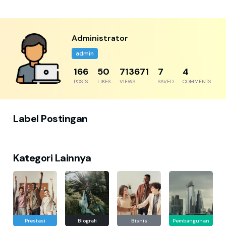
Administrator
admin
204
61
878364
8
5
POSTS
LIKES
VIEWS
SAVED
COMMENTS
Label Postingan
Kategori Lainnya
Prestasi
Biografi
Bisnis
Pembangunan