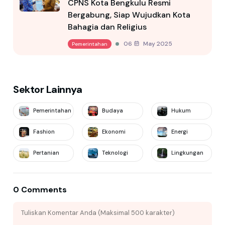
CPNS Kota Bengkulu Resmi
Bergabung, Siap Wujudkan Kota
Bahagia dan Religius
06 May 2025
Pemerintahan
Sektor Lainnya
Pemerintahan
Budaya
Hukum
Fashion
Ekonomi
Energi
Pertanian
Teknologi
Lingkungan
0 Comments