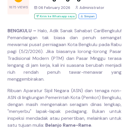
1875 VIEWS
06 February 2026
Administrator
Kirim ke Whatsapp saya
Simpan
BENGKULU –
Halo, Adik Sanak Sahabat CariBengkulu!
Pemandangan tak biasa dan penuh semangat
mewarnai pusat perniagaan Kota Bengkulu pada Rabu
pagi (5/2/2026). Jika biasanya lorong-lorong Pasar
Tradisional Modern (PTM) dan Pasar Minggu terasa
lengang di jam kerja, kali ini suasana berubah menjadi
riuh rendah penuh tawar-menawar yang
menggembirakan.
Ribuan Aparatur Sipil Negara (ASN) dan tenaga non-
ASN di lingkungan Pemerintah Kota (Pemkot) Bengkulu,
dengan masih mengenakan seragam dinas lengkap,
"menyerbu" lapak-lapak pedagang. Bukan untuk
inspeksi mendadak atau penertiban, melainkan untuk
satu tujuan mulia:
Belanjo Rame-Rame
.