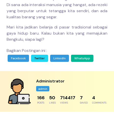
Di sana ada interaksi manusia yang hangat, ada rezeki
yang berputar untuk tetangga kita sendiri, dan ada
kualitas barang yang segar.
Mari kita jadikan belanja di pasar tradisional sebagai
gaya hidup baru. Kalau bukan kita yang memajukan
Bengkulu, siapa lagi?
Bagikan Postingan ini :
Facebook
Twitter
LinkedIn
WhatsApp
Administrator
admin
192
57
824328
8
5
POSTS
LIKES
VIEWS
SAVED
COMMENTS