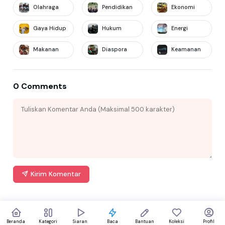
Olahraga
Pendidikan
Ekonomi
Gaya Hidup
Hukum
Energi
Makanan
Diaspora
Keamanan
0 Comments
Kirim Komentar
Beranda
Kategori
Siaran
Baca
Bantuan
Koleksi
Profil