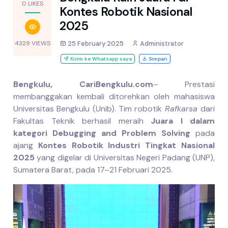
0 LIKES
Kontes Robotik Nasional
2025
4329 VIEWS
25 February 2025
Administrator
Kirim ke Whatsapp saya
Simpan
Bengkulu, CariBengkulu.com
– Prestasi
membanggakan kembali ditorehkan oleh mahasiswa
Universitas Bengkulu (Unib). Tim robotik
Rafkarsa
dari
Fakultas Teknik berhasil meraih
Juara I dalam
kategori Debugging and Problem Solving
pada
ajang
Kontes Robotik Industri Tingkat Nasional
2025
yang digelar di Universitas Negeri Padang (UNP),
Sumatera Barat, pada 17–21 Februari 2025.