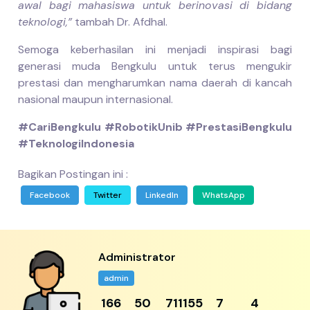
awal bagi mahasiswa untuk berinovasi di bidang
teknologi,”
tambah Dr. Afdhal.
Semoga keberhasilan ini menjadi inspirasi bagi
generasi muda Bengkulu untuk terus mengukir
prestasi dan mengharumkan nama daerah di kancah
nasional maupun internasional.
#CariBengkulu #RobotikUnib #PrestasiBengkulu
#TeknologiIndonesia
Bagikan Postingan ini :
Facebook
Twitter
LinkedIn
WhatsApp
Administrator
admin
204
61
875268
8
5