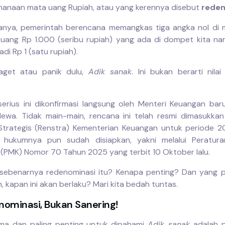
anaan mata uang Rupiah, atau yang kerennya disebut
reden
anya, pemerintah berencana memangkas tiga angka nol di 
i, uang Rp 1.000 (seribu rupiah) yang ada di dompet kita nant
di Rp 1 (satu rupiah).
aget atau panik dulu,
Adik sanak
. Ini bukan berarti nilai
erius ini dikonfirmasi langsung oleh Menteri Keuangan bar
ewa. Tidak main-main, rencana ini telah resmi dimasukka
trategis (Renstra) Kementerian Keuangan untuk periode 
 hukumnya pun sudah disiapkan, yakni melalui Peratura
(PMK) Nomor 70 Tahun 2025 yang terbit 10 Oktober lalu.
 sebenarnya redenominasi itu? Kenapa penting? Dan yang pa
 kapan ini akan berlaku? Mari kita bedah tuntas.
enominasi, Bukan Sanering!
ma dan paling penting untuk dipahami
Adik sanak
adalah 