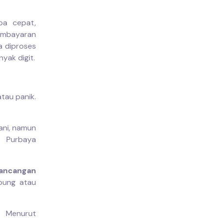
ba cepat,
embayaran
sa diproses
yak digit.
tau panik.
ani, namun
 Purbaya
ancangan
pung atau
. Menurut