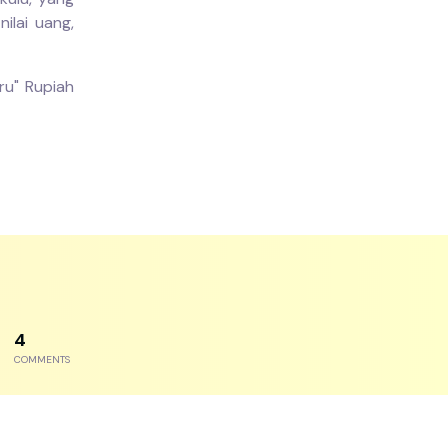
ilai uang,
ru" Rupiah
7
COMMENTS