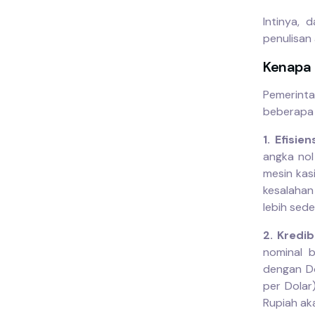
Intinya, 
penulisan 
Kenapa 
Pemerint
beberapa 
1. Efisie
angka nol
mesin kas
kesalaha
lebih sede
2. Kredi
nominal b
dengan Do
per Dolar
Rupiah ak