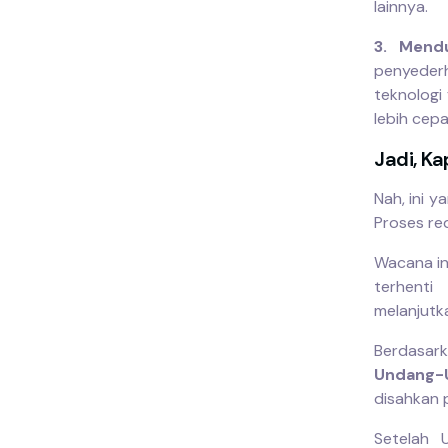
lainnya.
3. Mendu
penyeder
teknologi 
lebih cep
Jadi, K
Nah, ini y
Proses re
Wacana in
terhent
melanjutk
Berdasa
Undang-
disahkan
Setelah 