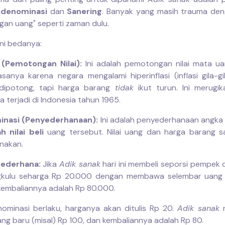
denominasi
dan
Sanering
. Banyak yang masih trauma deng
an uang" seperti zaman dulu.
 ini bedanya:
 (Pemotongan Nilai):
Ini adalah pemotongan nilai mata u
sanya karena negara mengalami hiperinflasi (inflasi gila-gil
dipotong, tapi harga barang
tidak
ikut turun. Ini merugik
 terjadi di Indonesia tahun 1965.
nasi (Penyederhanaan):
Ini adalah penyederhanaan angka
 nilai beli
uang tersebut. Nilai uang dan harga barang 
nakan.
ederhana:
Jika
Adik sanak
hari ini membeli seporsi pempek 
gkulu seharga Rp 20.000 dengan membawa selembar uang
kembaliannya adalah Rp 80.000.
nominasi berlaku, harganya akan ditulis Rp 20.
Adik sanak
m
ng baru (misal) Rp 100, dan kembaliannya adalah Rp 80.