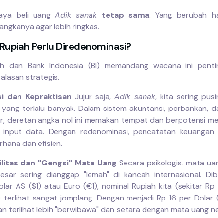
daya beli uang
Adik sanak
tetap sama
. Yang berubah h
angkanya agar lebih ringkas.
Rupiah Perlu Diredenominasi?
ah dan Bank Indonesia (BI) memandang wacana ini penti
alasan strategis.
nsi dan Kepraktisan
Jujur saja,
Adik sanak
, kita sering pus
 yang terlalu banyak. Dalam sistem akuntansi, perbankan, 
ir, deretan angka nol ini memakan tempat dan berpotensi m
n input data. Dengan redenominasi, pencatatan keuangan 
rhana dan efisien.
bilitas dan "Gengsi" Mata Uang
Secara psikologis, mata u
esar sering dianggap "lemah" di kancah internasional. Di
lar AS ($1) atau Euro (€1), nominal Rupiah kita (sekitar Rp
) terlihat sangat jomplang. Dengan menjadi Rp 16 per Dolar (
an terlihat lebih "berwibawa" dan setara dengan mata uang n