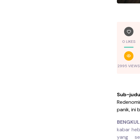
0 LIKES
2995 VIEWS
Sub-judu
Redenomi
panik, ini
BENGKULU
kabar heb
yang se