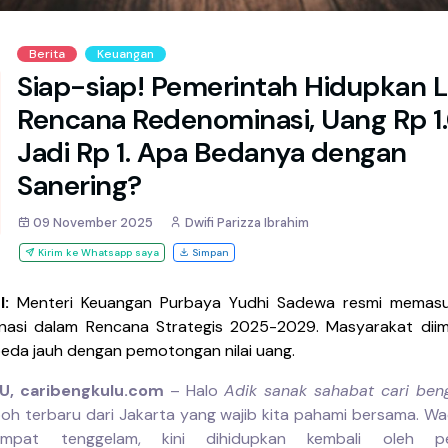
Berita
Keuangan
Siap-siap! Pemerintah Hidupkan L
Rencana Redenominasi, Uang Rp 
Jadi Rp 1. Apa Bedanya dengan
Sanering?
09 November 2025
Dwifi Parizza Ibrahim
Kirim ke Whatsapp saya
Simpan
l:
Menteri Keuangan Purbaya Yudhi Sadewa resmi memas
nasi dalam Rencana Strategis 2025-2029. Masyarakat diim
 beda jauh dengan pemotongan nilai uang.
, caribengkulu.com
– Halo
Adik sanak sahabat cari ben
oh terbaru dari Jakarta yang wajib kita pahami bersama. W
mpat tenggelam, kini dihidupkan kembali oleh pem