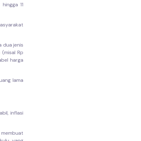
 hingga 11
masyarakat
 dua jenis
 (misal Rp
abel harga
 uang lama
l, inflasi
uk membuat
gkulu, yang