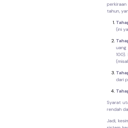
perkiraan
tahun, ya
Taha
(ini y
Tahap
uang 
100).
(misa
Taha
dari 
Taha
Syarat ut
rendah dan
Jadi, kes
sistem keu