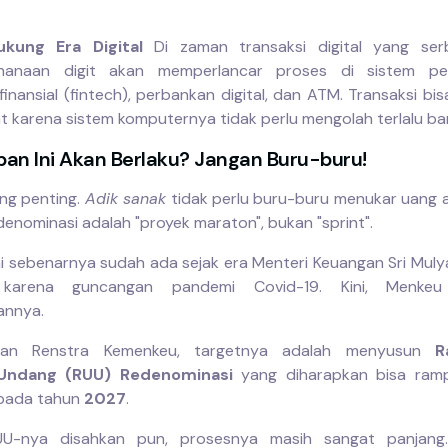
kung Era Digital
Di zaman transaksi digital yang ser
hanaan digit akan memperlancar proses di sistem p
finansial (fintech), perbankan digital, dan ATM. Transaksi bi
at karena sistem komputernya tidak perlu mengolah terlalu ban
apan Ini Akan Berlaku? Jangan Buru-buru!
ang penting.
Adik sanak
tidak perlu buru-buru menukar uang a
denominasi adalah "proyek maraton", bukan "sprint".
i sebenarnya sudah ada sejak era Menteri Keuangan Sri Muly
i karena guncangan pandemi Covid-19. Kini, Menkeu
annya.
rkan Renstra Kemenkeu, targetnya adalah menyusun
R
Undang (RUU) Redenominasi
yang diharapkan bisa ram
 pada tahun
2027
.
UU-nya disahkan pun, prosesnya masih sangat panjang