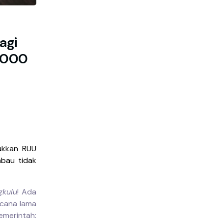
agi
1.000
ukkan RUU
bau tidak
gkulu
! Ada
acana lama
erintah: