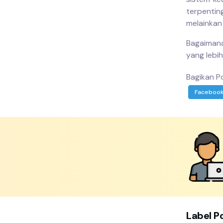
terpentin
melainkan
Bagaiman
yang lebi
Bagikan Po
Faceboo
Label P