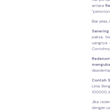
antara
Re
"pemotong
Biar jelas,
Sanering
paksa, bia
uangnya 
Contohnya
Redenomi
mengubah
disederha
Contoh S
Lima Ben
100.000, 
Jika rede
dengan ua