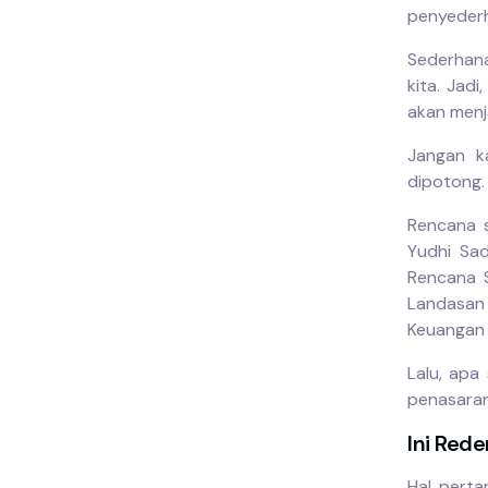
penyederh
Sederhan
kita. Jad
akan menja
Jangan k
dipotong.
Rencana s
Yudhi Sad
Rencana S
Landasan
Keuangan 
Lalu, apa
penasaran,
Ini Red
Hal perta