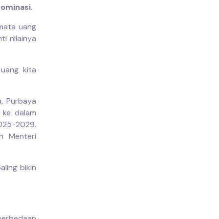
ominasi
.
mata uang
i nilainya
 uang kita
u, Purbaya
n ke dalam
2025-2029.
n Menteri
ling bikin
perbedaan