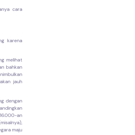
anya cara
ng karena
ing melihat
dan bahkan
enimbulkan
akan jauh
ang dengan
bandingkan
 16.000-an
misalnya),
egara maju