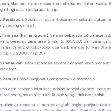
 para ekonom, total proses transisi bisa memakan waktu 8
ng dibagi dalam beberapa tahap:
p Persiapan:
Sosialisasi besar-besaran ke seluruh lapisan 
ang sedang dimulai).
 Transisi (Paling Krusial):
Selama beberapa tahun, akan ada
yang beredar: uang lama (misal Rp 100.000) dan uang baru
 Harga barang di toko-toko juga wajib mencantumkan dua l
l: Kopi Rp 20.000 / Rp 20).
p Penarikan:
Bank Indonesia secara perlahan akan menarik
peredaran.
p Penuh:
Hanya uang baru yang berlaku di Indonesia.
ama agar rencana ini sukses adalah kondisi ekonomi yang stabi
 terkendali, serta nilai tukar Rupiah yang tidak bergejolak.
impulannya, rencana ini adalah langkah jangka panjang unt
angan Indonesia lebih efisien dan kredibel. Bagi kita di Ben