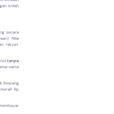
an istilah
ang secara
aan). Nilai
an rakyat.
 nol
tanpa
sama-sama
di Simpang
 merah Rp
embayar