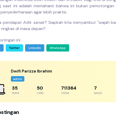
g saat ini adalah memahami bahwa ini bukan pemotongan n
 penyederhanaan agar lebih praktis.
a pendapat
Adik sanak
? Siapkah kita menyambut "wajah ba
h ringkas di masa depan?
stingan ini :
k
Twitter
LinkedIn
WhatsApp
Dwifi Parizza Ibrahim
admin
55
77
1094407
11
POSTS
LIKES
VIEWS
SAVED
ostingan