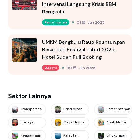
Intervensi Langsung Krisis BBM
Bengkulu
01 Jun 2025
Pemerintahan
UMKM Bengkulu Raup Keuntungan
Besar dari Festival Tabut 2025,
Hotel Sudah Full Booking
30 Jun 2025
Budaya
Sektor Lainnya
Transportasi
Pendidikan
Pemerintahan
Budaya
Gaya Hidup
Anak Muda
Keagamaan
Kelautan
Lingkungan