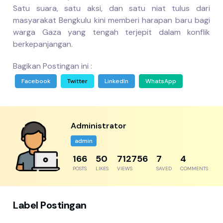
Satu suara, satu aksi, dan satu niat tulus dari
masyarakat Bengkulu kini memberi harapan baru bagi
warga Gaza yang tengah terjepit dalam konflik
berkepanjangan.
Bagikan Postingan ini :
Facebook
Twitter
LinkedIn
WhatsApp
Administrator
admin
192
57
822411
8
5
POSTS
LIKES
VIEWS
SAVED
COMMENTS
Label Postingan