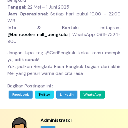
Bengkulu
Tanggal:
22 Mei – 1 Juni 2025
Jam Operasional:
Setiap hari, pukul 10.00 – 22.00
WIB
Info & Kontak:
Instagram
@bencoolenmall_bengkulu
| WhatsApp 0811-7324-
900
Jangan lupa tag @CariBengkulu kalau kamu mampir
ya,
adik sanak
!
Yuk, jadikan Bengkulu Rasa Bangkok bagian dari akhir
Mei yang penuh warna dan cita rasa
Bagikan Postingan ini :
Facebook
Twitter
LinkedIn
WhatsApp
Administrator