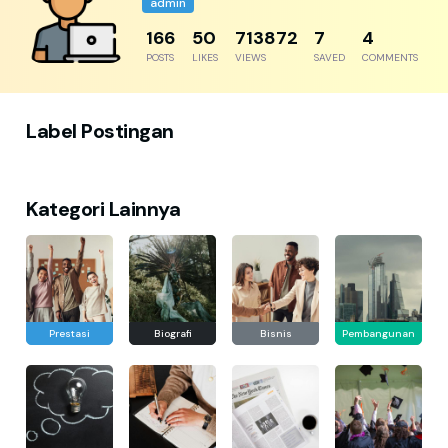
admin
192
57
823698
8
5
POSTS
LIKES
VIEWS
SAVED
COMMENTS
Label Postingan
Kategori Lainnya
Prestasi
Biografi
Bisnis
Pembangunan