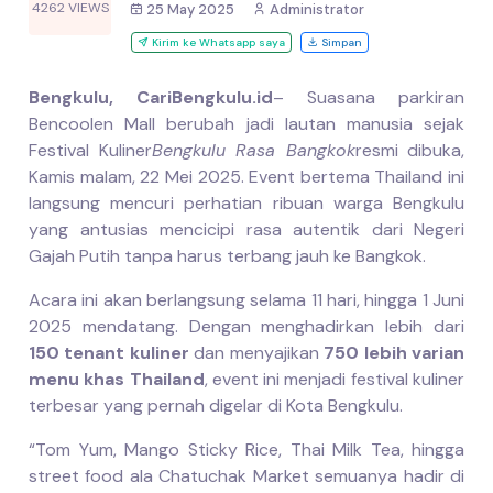
4262 VIEWS
25 May 2025
Administrator
Kirim ke Whatsapp saya
Simpan
Bengkulu, CariBengkulu.id
– Suasana parkiran
Bencoolen Mall berubah jadi lautan manusia sejak
Festival Kuliner
Bengkulu Rasa Bangkok
resmi dibuka,
Kamis malam, 22 Mei 2025. Event bertema Thailand ini
langsung mencuri perhatian ribuan warga Bengkulu
yang antusias mencicipi rasa autentik dari Negeri
Gajah Putih tanpa harus terbang jauh ke Bangkok.
Acara ini akan berlangsung selama 11 hari, hingga 1 Juni
2025 mendatang. Dengan menghadirkan lebih dari
150 tenant kuliner
dan menyajikan
750 lebih varian
menu khas Thailand
, event ini menjadi festival kuliner
terbesar yang pernah digelar di Kota Bengkulu.
“Tom Yum, Mango Sticky Rice, Thai Milk Tea, hingga
street food ala Chatuchak Market semuanya hadir di